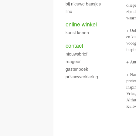
bij nieuwe baasjes
oliep
lino
zijn 
waarm
online winkel
+ Ook
kunst kopen
en ku
voorg
contact
inspir
nieuwsbrief
reageer
+ Aut
gastenboek
+ Na
privacyverklaring
prete
inspi
Vries
Althu
Kuitw