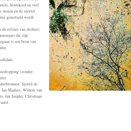
astels, houtskool en verf
de stenen en de mortel
ee gemetseld wordt.
 de erfenis van dichters
nstenaars die zijn
egaan is een bron van
atie.
odidakt.
medropping
(zonder
ntie)
ratiebronnen: Sjoerd de
, Jan Mankes, Willem van
is, Jan Snijder, Christiaan
aard.