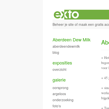
Beheer je site
of
maak een gratis ac
Aberdeen Dew Milk
Ab
aberdeendewmilk
blog
+ Het
exposities
begon
voor 
overzicht
+ 45 
galerie
oorsprong
+ sin
werk
argeloos
bijge
onderzoeking
foto's
+ Taa