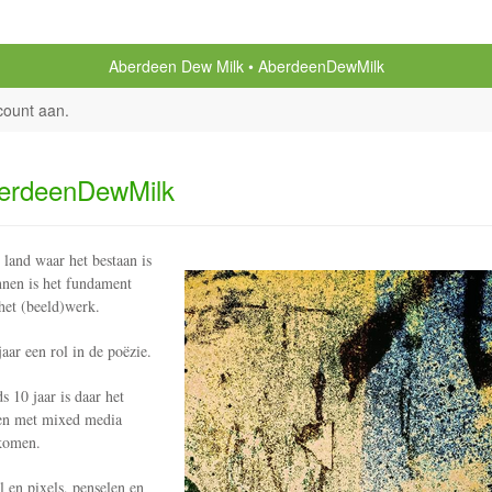
Aberdeen Dew Milk
AberdeenDewMilk
count aan
.
erdeenDewMilk
 land waar het bestaan is
nen is het fundament
het (beeld)werk.
jaar een rol in de poëzie.
ds 10 jaar is daar het
en met mixed media
komen.
l en pixels, penselen en